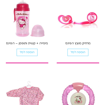
ניתן
לבחור
את
האפשרויות
בעמוד
המוצר
מחזיק מוצץ הפינס
מימייה + קשית ותופסן – הפינס
הוספה לסל
הוספה לסל