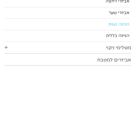
אביזרים משלימים
אביזרי רחצה
מוצצים ומחזיקים
אביזרי שער
כוסות ובקבוקי ספורט
הגיינה נשית
הגיינה כללית
משלימי ניקוי
אביזרים למטבח
אביזרי ניקוי כלים
אטבי כביסה
כפפות
מטליות
תכשירי ניקוי
ניקוי נעלים