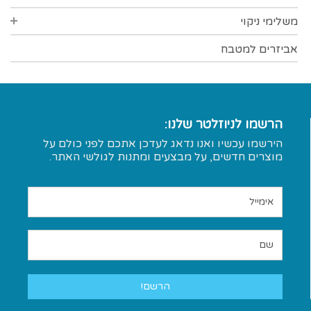
סדרת הפינס
משלימי ניקוי
הגיינת הפה
סדרת פרידום
צמרוני אוזניים
אביזרים למטבח
אביזרי ניקוי כלים
פלסטרים
אטבי כביסה
מדחומים
כפפות
הרשמו לניוזלטר שלנו:
אביזרי רחצה
מטליות
הירשמו עכשיו ואנו נדאג לעדכן אתכם לפני כולם על
אביזרי שער
תכשירי ניקוי
מוצרים חדשים, על מבצעים ומתנות לגולשי האתר.
הגיינה נשית
ניקוי נעלים
הגיינה כללית