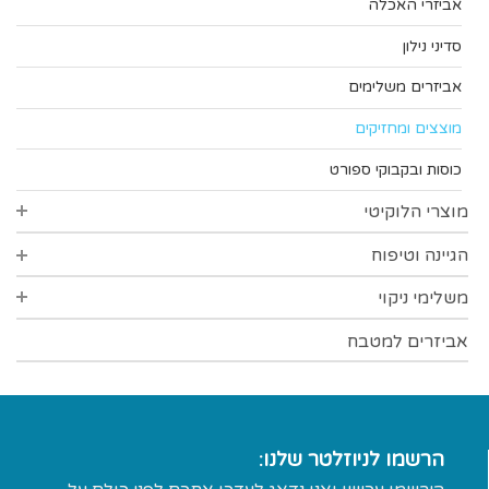
אביזרי האכלה
סדיני נילון
אביזרים משלימים
מוצצים ומחזיקים
כוסות ובקבוקי ספורט
מוצרי הלוקיטי
הגיינה וטיפוח
סדרת סופט
סדרת הפינס
משלימי ניקוי
הגיינת הפה
סדרת פרידום
צמרוני אוזניים
אביזרים למטבח
אביזרי ניקוי כלים
פלסטרים
אטבי כביסה
מדחומים
כפפות
הרשמו לניוזלטר שלנו:
אביזרי רחצה
מטליות