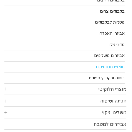
בקבוקים רחבים
בקבוקים צרים
פטמות לבקבוקים
אביזרי האכלה
סדיני נילון
אביזרים משלימים
מוצצים ומחזיקים
כוסות ובקבוקי ספורט
מוצרי הלוקיטי
הגיינה וטיפוח
סדרת סופט
סדרת הפינס
משלימי ניקוי
הגיינת הפה
סדרת פרידום
צמרוני אוזניים
אביזרים למטבח
אביזרי ניקוי כלים