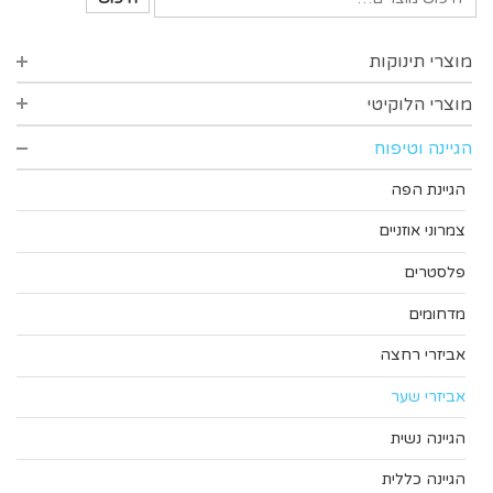
מוצרי תינוקות
מוצרי הלוקיטי
סינרים
בקבוקים רחבים
הגיינה וטיפוח
סדרת סופט
בקבוקים צרים
סדרת הפינס
הגיינת הפה
פטמות לבקבוקים
סדרת פרידום
צמרוני אוזניים
אביזרי האכלה
פלסטרים
סדיני נילון
מדחומים
אביזרים משלימים
אביזרי רחצה
מוצצים ומחזיקים
אביזרי שער
כוסות ובקבוקי ספורט
הגיינה נשית
הגיינה כללית