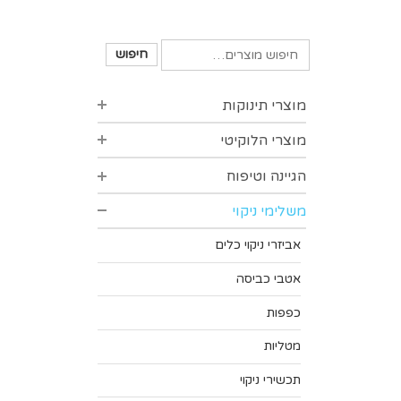
חיפוש
מוצרי תינוקות
מוצרי הלוקיטי
סינרים
בקבוק
הגיינה וטיפוח
סדרת 
בקבוקי
סדרת 
משלימי ניקוי
הגיינת
פטמות
סדרת פ
צמרוני 
אביזרי ניקוי כלים
אביזרי
פלסטר
אטבי כביסה
סדיני ני
מדחומ
כפפות
אביזרי
אביזרי
מטליות
מוצצים
אביזרי
תכשירי ניקוי