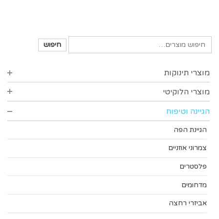
חיפוש
מוצרי תינוקות
מוצרי הלוקיטי
סינרים
בקבוקים רחבים
הגיינה וטיפוח
סדרת סופט
בקבוקים צרים
סדרת הפינס
הגיינת הפה
פטמות לבקבוקים
סדרת פרידום
צמרוני אוזניים
אביזרי האכלה
פלסטרים
סדיני נילון
מדחומים
אביזרים משלימים
אביזרי רחצה