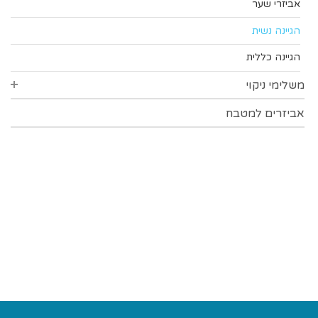
מוצצים ומחזיקים
אביזרי שער
כוסות ובקבוקי ספורט
הגיינה נשית
הגיינה כללית
משלימי ניקוי
אביזרים למטבח
אביזרי ניקוי כלים
אטבי כביסה
כפפות
מטליות
תכשירי ניקוי
ניקוי נעלים