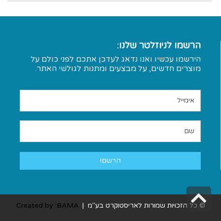
פלסטרים
אטבי כביסה
מדחומים
כפפות
הרשמו לניוזלטר שלנו:
אביזרי רחצה
מטליות
הירשמו עכשיו ואנו נדאג לעדכן אתכם לפני כולם על
אביזרי שער
תכשירי ניקוי
מוצרים חדשים, על מבצעים ומתנות לגולשי האתר.
הגיינה נשית
ניקוי נעלים
הגיינה כללית
גלילה
© כל הזכויות שמורות לאריסטוקרט בע"מ |
Created by :BAMA
לראש