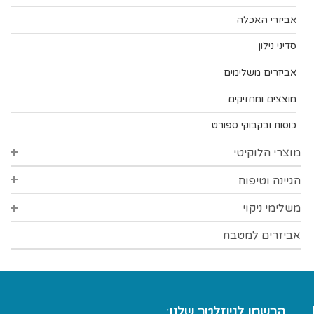
אביזרי האכלה
סדיני נילון
אביזרים משלימים
מוצצים ומחזיקים
כוסות ובקבוקי ספורט
מוצרי הלוקיטי
הגיינה וטיפוח
סדרת סופט
סדרת הפינס
משלימי ניקוי
הגיינת הפה
סדרת פרידום
צמרוני אוזניים
אביזרים למטבח
אביזרי ניקוי כלים
פלסטרים
אטבי כביסה
מדחומים
כפפות
הרשמו לניוזלטר שלנו:
אביזרי רחצה
מטליות